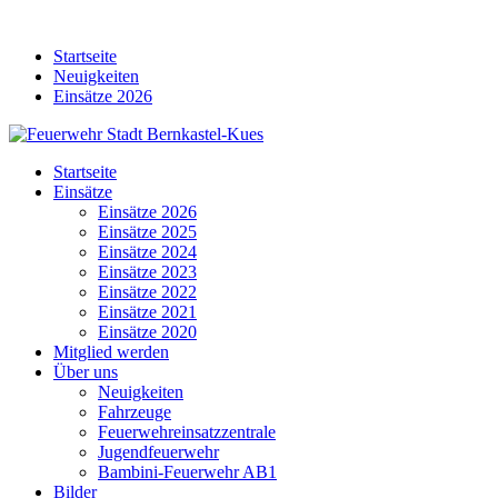
Skip
to
Startseite
content
Neuigkeiten
Einsätze 2026
Startseite
Einsätze
Einsätze 2026
Einsätze 2025
Einsätze 2024
Einsätze 2023
Einsätze 2022
Einsätze 2021
Einsätze 2020
Mitglied werden
Über uns
Neuigkeiten
Fahrzeuge
Feuerwehreinsatzzentrale
Jugendfeuerwehr
Bambini-Feuerwehr AB1
Bilder