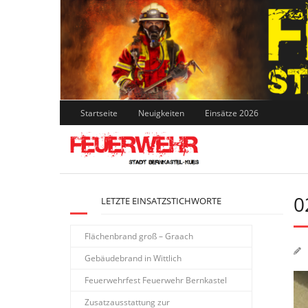
Skip
to
content
Startseite
Neuigkeiten
Einsätze 2026
0
LETZTE EINSATZSTICHWORTE
Flächenbrand groß – Graach
Gebäudebrand in Wittlich
Feuerwehrfest Feuerwehr Bernkastel
Zusatzausstattung zur