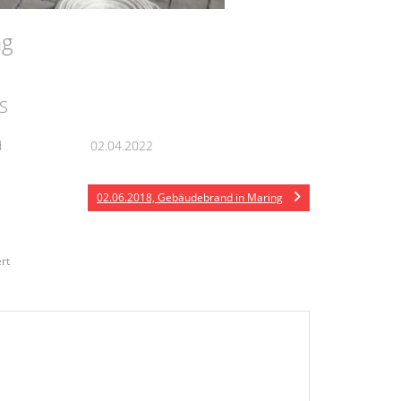
ing
S
d
02.04.2022
02.06.2018, Gebäudebrand in Maring
rt