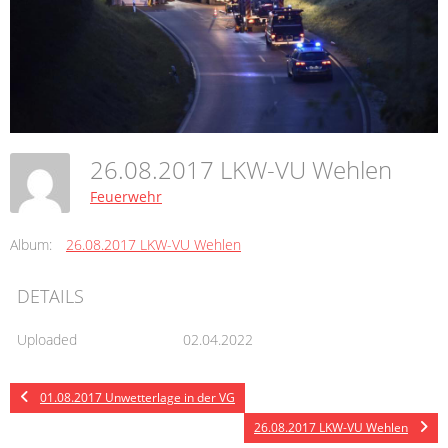
26.08.2017 LKW-VU Wehlen
Feuerwehr
Album:
26.08.2017 LKW-VU Wehlen
DETAILS
Uploaded
02.04.2022
01.08.2017 Unwetterlage in der VG
26.08.2017 LKW-VU Wehlen