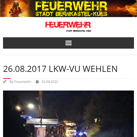
Skip
to
content
26.08.2017 LKW-VU WEHLEN
By
Feuerwehr
02.04.2022