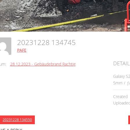
20231228 134745
PAFE
DETAIL
um:
28.12.2023 - Gebäudebrand Rachtig
Galaxy S
5mm
/
ƒ
Created
Uploade
20231228 134550