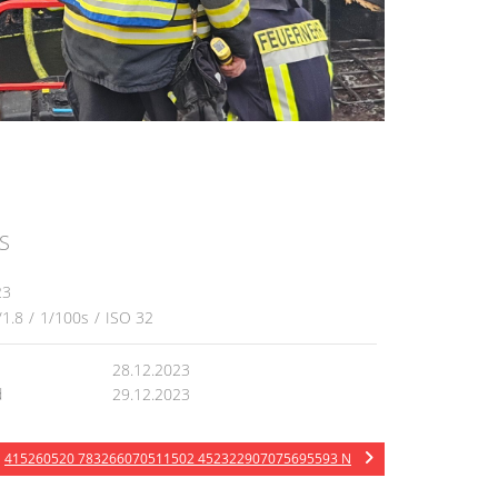
S
23
/1.8
/
1/100s
/
ISO 32
28.12.2023
d
29.12.2023
415260520 783266070511502 452322907075695593 N