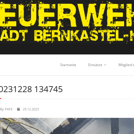
Startseite
Einsätze
Mitglied
0231228 134745
By
PAFE
29.12.2023