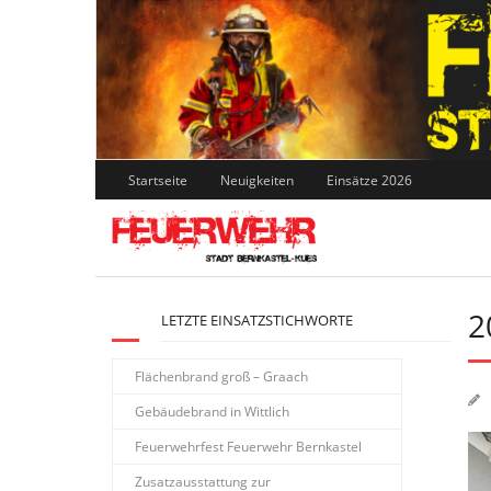
Skip
to
content
Startseite
Neuigkeiten
Einsätze 2026
2
LETZTE EINSATZSTICHWORTE
Flächenbrand groß – Graach
Gebäudebrand in Wittlich
Feuerwehrfest Feuerwehr Bernkastel
Zusatzausstattung zur