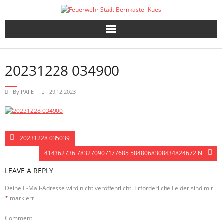
Skip
to
content
20231228 034900
By
PAFE
29.12.2023
20231228 035039
414362736 783270907177685 5848068308434824672 N
LEAVE A REPLY
Deine E-Mail-Adresse wird nicht veröffentlicht.
Erforderliche Felder sind mit
*
markiert
Comment