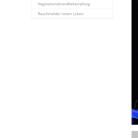
Vegetationsbrandbekämpfung
Rauchmelder retten Leben