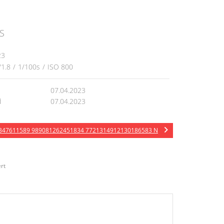
S
23
/1.8
/
1/100s
/
ISO 800
07.04.2023
d
07.04.2023
347611589 989081262451834 7721314912130186583 N
rt