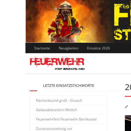
Skip
to
content
Startseite
Neuigkeiten
Einsätze 2026
2
LETZTE EINSATZSTICHWORTE
Flächenbrand groß – Graach
Gebäudebrand in Wittlich
Feuerwehrfest Feuerwehr Bernkastel
Zusatzausstattung zur