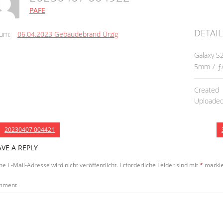
PAFE
DETAIL
um:
06.04.2023 Gebäudebrand Ürzig
Galaxy S
5mm
/
ƒ
Created
Uploade
20230407 004421
AVE A REPLY
ne E-Mail-Adresse wird nicht veröffentlicht.
Erforderliche Felder sind mit
*
markie
mment