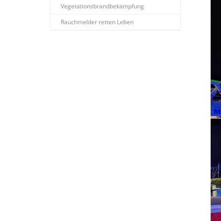
Vegetationsbrandbekämpfung
Rauchmelder retten Leben