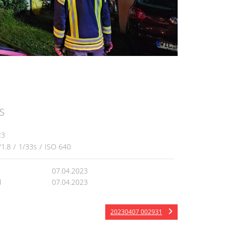
S
23
/1.8
/
1/33s
/
ISO 640
07.04.2023
d
07.04.2023
20230407 002931