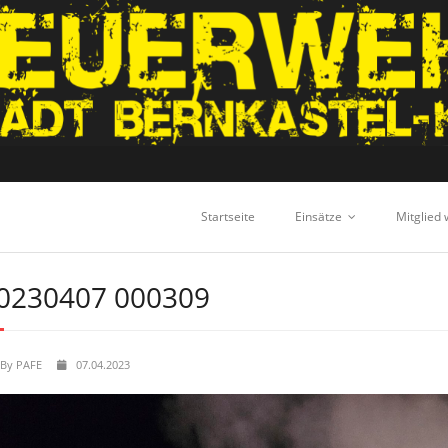
Startseite
Einsätze
Mitglied
0230407 000309
By
PAFE
07.04.2023