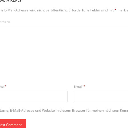
AVE A REPLY
ne E-Mail-Adresse wird nicht veröffentlicht.
Erforderliche Felder sind mit
*
markie
mment
me
*
Email
*
Name, E-Mail-Adresse und Website in diesem Browser für meinen nächsten Kom