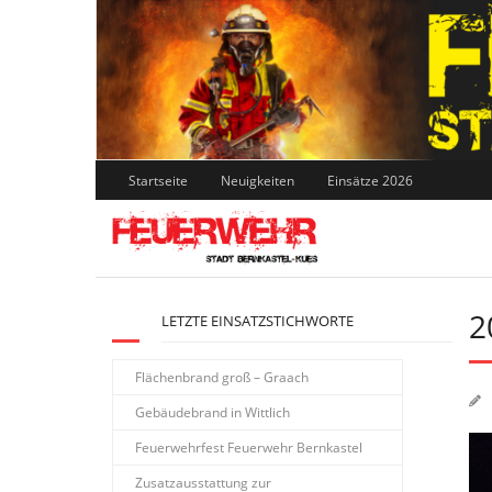
Skip
to
content
Startseite
Neuigkeiten
Einsätze 2026
2
LETZTE EINSATZSTICHWORTE
Flächenbrand groß – Graach
Gebäudebrand in Wittlich
Feuerwehrfest Feuerwehr Bernkastel
Zusatzausstattung zur