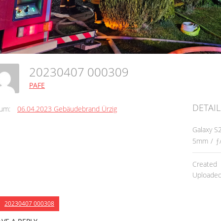
20230407 000309
PAFE
DETAIL
um:
06.04.2023 Gebäudebrand Ürzig
Galaxy S
5mm
/
ƒ
Created
Uploade
20230407 000308