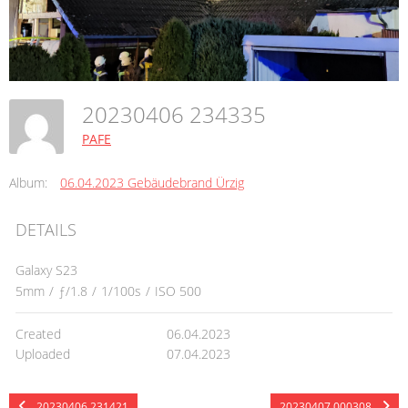
20230406 234335
PAFE
Album:
06.04.2023 Gebäudebrand Ürzig
DETAILS
Galaxy S23
5mm
/
ƒ/1.8
/
1/100s
/
ISO 500
Created
06.04.2023
Uploaded
07.04.2023
20230406 231421
20230407 000308