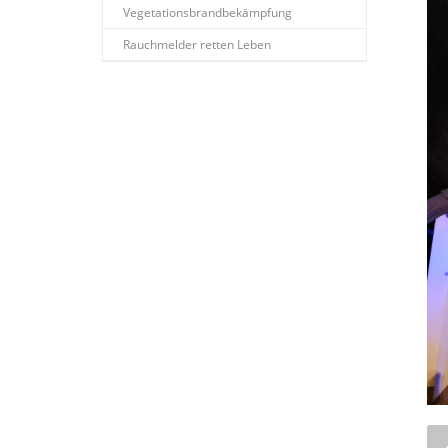
Vegetationsbrandbekämpfung
Rauchmelder retten Leben