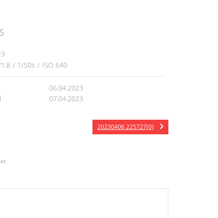
S
23
/1.8
/
1/50s
/
ISO 640
06.04.2023
d
07.04.2023
20230406 225727(0)
rt