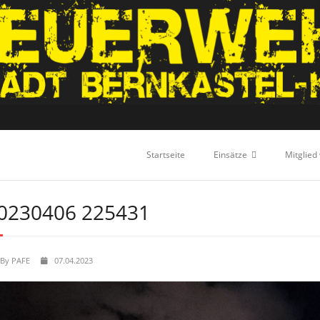
Startseite
Einsätze
Mitglied
0230406 225431
By
PAFE
07.04.2023