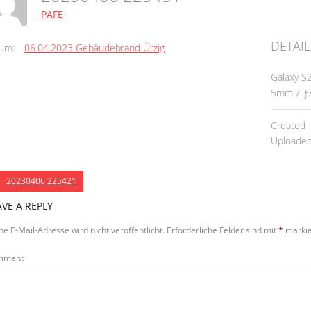
PAFE
DETAIL
um:
06.04.2023 Gebäudebrand Ürzig
Galaxy S
5mm
/
ƒ
Created
Uploade
20230406 225421
AVE A REPLY
ne E-Mail-Adresse wird nicht veröffentlicht.
Erforderliche Felder sind mit
*
markie
mment