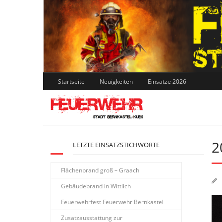
Skip
to
content
Startseite
Neuigkeiten
Einsätze 2026
2
LETZTE EINSATZSTICHWORTE
Flächenbrand groß – Graach
Gebäudebrand in Wittlich
Feuerwehrfest Feuerwehr Bernkastel
Zusatzausstattung zur