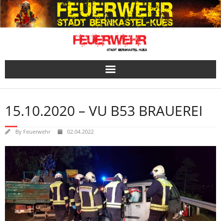
Skip
to
content
15.10.2020 – VU B53 BRAUEREI
By
Feuerwehr
02.04.2022