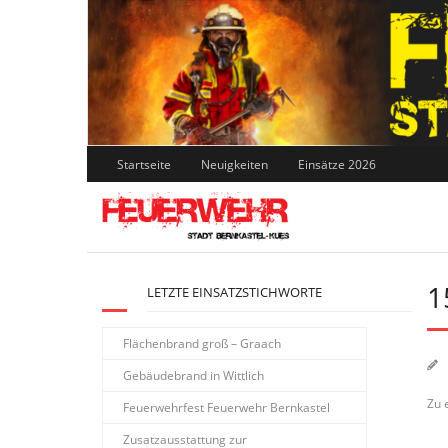
Skip
to
content
Startseite
Neuigkeiten
Einsätze 2026
1
LETZTE EINSATZSTICHWORTE
Flächenbrand groß – Graach
Gebäudebrand in Wittlich
Zu 
Feuerwehrfest Feuerwehr Bernkastel
Zusatzausstattung zur