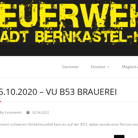
Startseite
Einsätze
Mitglied
5.10.2020 – VU B53 BRAUEREI
By
Feuerwehr
02.04.2022
einem schweren Verkehrsunfall kam es auf der B53, dabei wurde eine Person ei