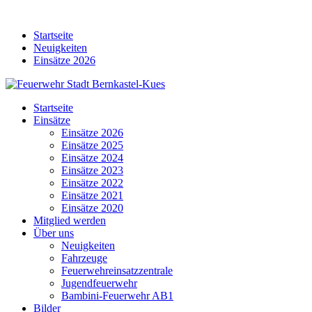
Skip
to
Startseite
content
Neuigkeiten
Einsätze 2026
Startseite
Einsätze
Einsätze 2026
Einsätze 2025
Einsätze 2024
Einsätze 2023
Einsätze 2022
Einsätze 2021
Einsätze 2020
Mitglied werden
Über uns
Neuigkeiten
Fahrzeuge
Feuerwehreinsatzzentrale
Jugendfeuerwehr
Bambini-Feuerwehr AB1
Bilder