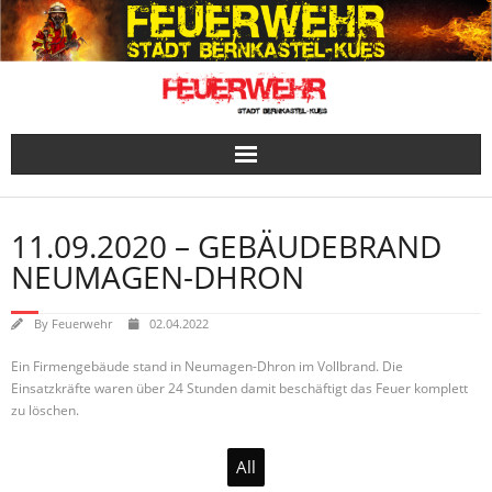
Skip
to
content
11.09.2020 – GEBÄUDEBRAND
NEUMAGEN-DHRON
By
Feuerwehr
02.04.2022
Ein Firmengebäude stand in Neumagen-Dhron im Vollbrand. Die
Einsatzkräfte waren über 24 Stunden damit beschäftigt das Feuer komplett
zu löschen.
All