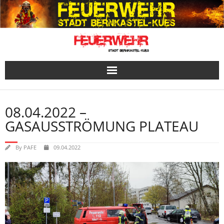
Skip
to
content
08.04.2022 –
GASAUSSTRÖMUNG PLATEAU
By
PAFE
09.04.2022