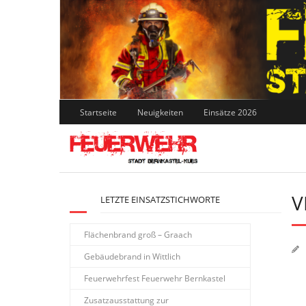
Skip
to
content
Startseite
Neuigkeiten
Einsätze 2026
V
LETZTE EINSATZSTICHWORTE
Flächenbrand groß – Graach
Gebäudebrand in Wittlich
Feuerwehrfest Feuerwehr Bernkastel
Zusatzausstattung zur