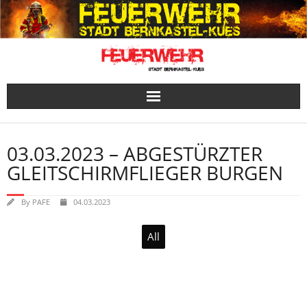
Skip
to
content
03.03.2023 – ABGESTÜRZTER
GLEITSCHIRMFLIEGER BURGEN
By
PAFE
04.03.2023
All