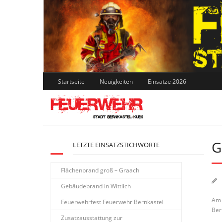
Skip
to
content
Startseite
Neuigkeiten
Einsätze 2026
G
LETZTE EINSATZSTICHWORTE
Flächenbrand groß – Graach
Gebäudebrand in Wittlich
Am 
Feuerwehrfest Feuerwehr Bernkastel
Ber
Zusatzausstattung zur