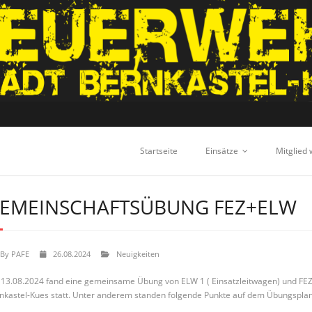
Startseite
Einsätze
Mitglied
EMEINSCHAFTSÜBUNG FEZ+ELW
By
PAFE
26.08.2024
Neuigkeiten
13.08.2024 fand eine gemeinsame Übung von ELW 1 ( Einsatzleitwagen) und FE
nkastel-Kues statt. Unter anderem standen folgende Punkte auf dem Übungsplan