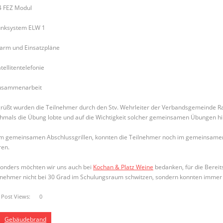
4 FEZ Modul
unksystem ELW 1
arm und Einsatzpläne
tellitentelefonie
usammenarbeit
rüßt wurden die Teilnehmer durch den Stv. Wehrleiter der Verbandsgemeinde Ra
hmals die Übung lobte und auf die Wichtigkeit solcher gemeinsamen Übungen hi
m gemeinsamen Abschlussgrillen, konnten die Teilnehmer noch im gemeinsamen
ren.
onders möchten wir uns auch bei
Kochan & Platz Weine
bedanken, für die Bereits
lnehmer nicht bei 30 Grad im Schulungsraum schwitzen, sondern konnten immer
Post Views:
0
Gebäudebrand