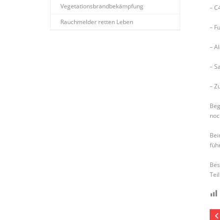
Vegetationsbrandbekämpfung
– C
Rauchmelder retten Leben
– F
–
Al
– Sa
– Z
Beg
noc
Bei
füh
Bes
Tei