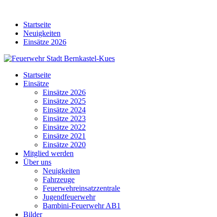
Skip
to
Startseite
content
Neuigkeiten
Einsätze 2026
Startseite
Einsätze
Einsätze 2026
Einsätze 2025
Einsätze 2024
Einsätze 2023
Einsätze 2022
Einsätze 2021
Einsätze 2020
Mitglied werden
Über uns
Neuigkeiten
Fahrzeuge
Feuerwehreinsatzzentrale
Jugendfeuerwehr
Bambini-Feuerwehr AB1
Bilder