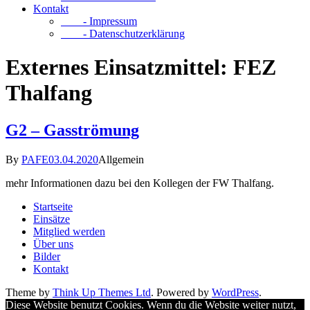
Kontakt
- Impressum
- Datenschutzerklärung
Externes Einsatzmittel:
FEZ
Thalfang
G2 – Gasströmung
By
PAFE
03.04.2020
Allgemein
mehr Informationen dazu bei den Kollegen der FW Thalfang.
Startseite
Einsätze
Mitglied werden
Über uns
Bilder
Kontakt
Theme by
Think Up Themes Ltd
. Powered by
WordPress
.
Diese Website benutzt Cookies. Wenn du die Website weiter nutzt,