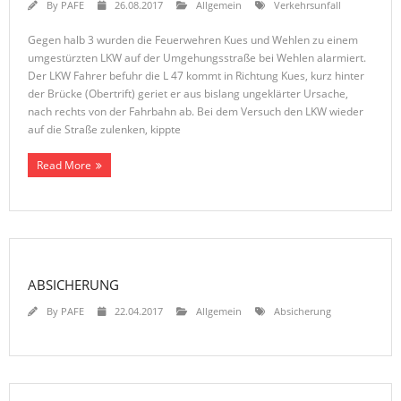
By
PAFE
26.08.2017
Allgemein
Verkehrsunfall
Gegen halb 3 wurden die Feuerwehren Kues und Wehlen zu einem
umgestürzten LKW auf der Umgehungsstraße bei Wehlen alarmiert.
Der LKW Fahrer befuhr die L 47 kommt in Richtung Kues, kurz hinter
der Brücke (Obertrift) geriet er aus bislang ungeklärter Ursache,
nach rechts von der Fahrbahn ab. Bei dem Versuch den LKW wieder
auf die Straße zulenken, kippte
Read More
ABSICHERUNG
By
PAFE
22.04.2017
Allgemein
Absicherung