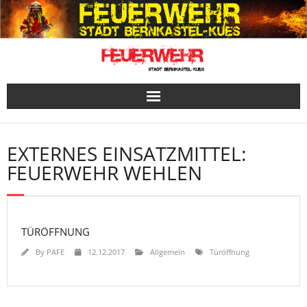
Skip
to
content
EXTERNES EINSATZMITTEL:
FEUERWEHR WEHLEN
TÜRÖFFNUNG
By
PAFE
12.12.2017
Allgemein
Türöffnung