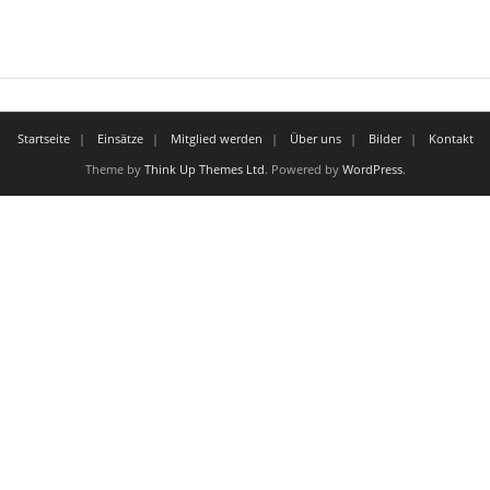
Startseite
Einsätze
Mitglied werden
Über uns
Bilder
Kontakt
Theme by
Think Up Themes Ltd
. Powered by
WordPress
.