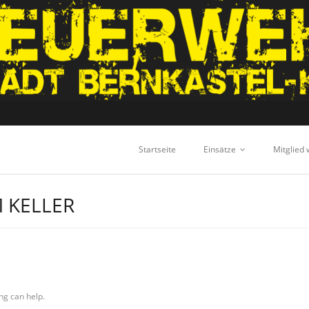
Startseite
Einsätze
Mitglied
M KELLER
ng can help.