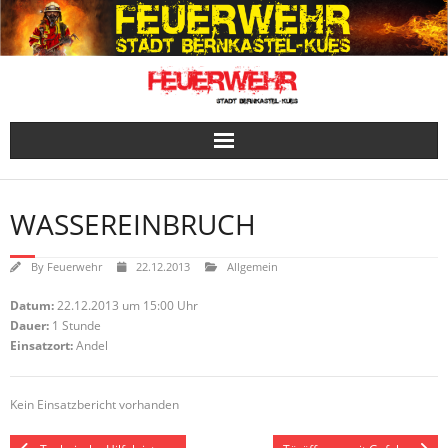
Skip
to
content
WASSEREINBRUCH
By
Feuerwehr
22.12.2013
Allgemein
Datum:
22.12.2013 um 15:00 Uhr
Dauer:
1 Stunde
Einsatzort:
Andel
Kein Einsatzbericht vorhanden