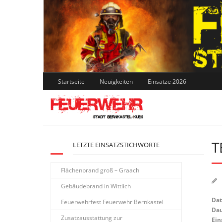
Skip
to
content
Startseite
Neuigkeiten
Einsätze 2026
T
LETZTE EINSATZSTICHWORTE
Flächenbrand groß – Graach
Gebäudebrand in Wittlich
Da
Feuerwehrfest Feuerwehr Bernkastel
Dau
Zusatzausstattung zur
Ein