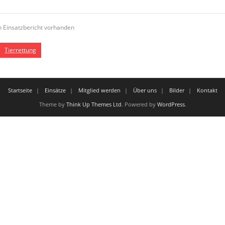
n Einsatzbericht vorhanden
Tierrettung
Startseite
Einsätze
Mitglied werden
Über uns
Bilder
Kontakt
Theme by
Think Up Themes Ltd
. Powered by
WordPress
.