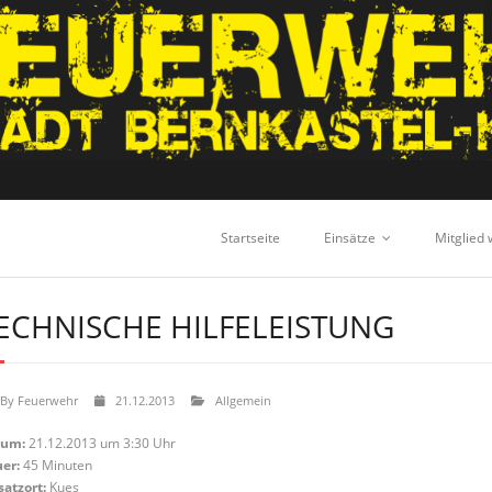
Startseite
Einsätze
Mitglied
ECHNISCHE HILFELEISTUNG
By
Feuerwehr
21.12.2013
Allgemein
tum:
21.12.2013 um 3:30 Uhr
er:
45 Minuten
satzort:
Kues