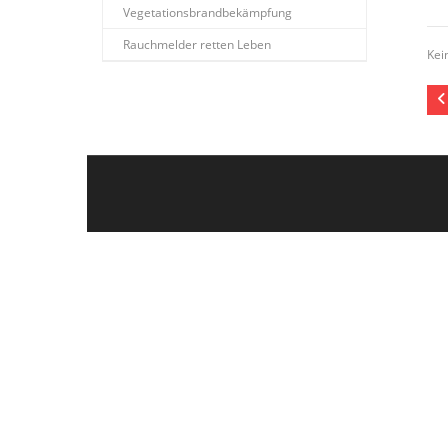
Vegetationsbrandbekämpfung
Rauchmelder retten Leben
Kei