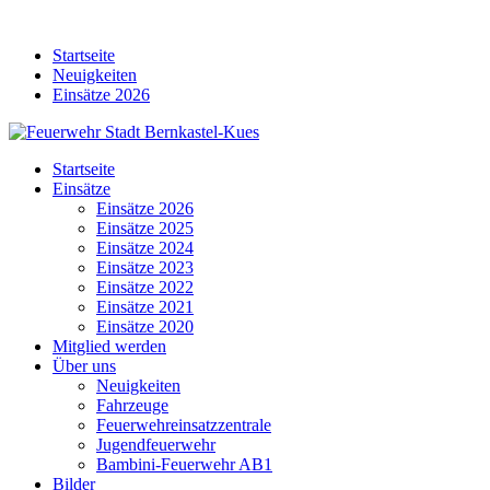
Skip
to
Startseite
content
Neuigkeiten
Einsätze 2026
Startseite
Einsätze
Einsätze 2026
Einsätze 2025
Einsätze 2024
Einsätze 2023
Einsätze 2022
Einsätze 2021
Einsätze 2020
Mitglied werden
Über uns
Neuigkeiten
Fahrzeuge
Feuerwehreinsatzzentrale
Jugendfeuerwehr
Bambini-Feuerwehr AB1
Bilder