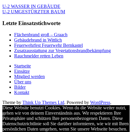
U-2 WASSER IN GEBÄUDE
U-2 UMGESTÜRZTER BAUM
Letzte Einsatzstichworte
Flächenbrand groß – Graach
Gebäudebrand in Wittlich
Feuerwehrfest Feuerwehr Bernkastel
Zusatzausstattung zur Vegetationsbrandbekämpfung
Rauchmelder retten Leben
Startseite
Einsätze
Mitglied werden
Über uns
Bilder
Kontakt
Theme by
Think Up Themes Ltd
. Powered by
WordPress
.
Diese Website benutzt Cookies. Wenn du die Website weiter nutzt,
gehen wir von deinem Einverständnis aus. Wir respektieren Ihre
Privatsphäre und schützen Ihre personenbezogenen Daten. Diese
Datenschutzrichtlinie soll Sie darüber informieren, wie wir mit Ihren
persönlichen Daten umgehen, wenn Sie unsere Webseite besuchen.