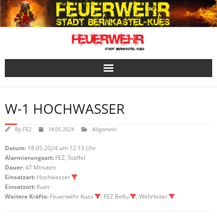
Skip
to
content
W-1 HOCHWASSER
By
FE2
18.05.2024
Allgemein
Datum:
18.05.2024 um 12:13 Uhr
Alarmierungsart:
FEZ, Staffel
Dauer:
47 Minuten
Einsatzart:
Hochwasser
Einsatzort:
Kues
Weitere Kräfte:
Feuerwehr Kues
, FEZ BeKu
, Wehrleiter