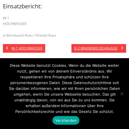
Einsatzbericht:
W-1
HOCHWASSER
in Bernkastel-Kues / Ortsteil Kues
W-1 HOCHWASSER
B-2 BRANDMELDEANLAGE
Diese Website benutzt Cookies. Wenn du die Website weiter
nutzt, gehen wir von deinem Einverständnis aus. Wir
Startseite
Einsätze
Mitglied werden
Über uns
Bilder
Kontakt
respektieren Ihre Privatsphäre und schützen Ihre
personenbezogenen Daten. Diese Datenschutzrichtlinie soll
Theme by
Think Up Themes Ltd
. Powered by
WordPress
.
Sie darüber informieren, wie wir mit Ihren persönlichen Daten
umgehen, wenn Sie unsere Webseite besuchen. Das gilt
unabhängig davon, von wo aus Sie zu uns kommen. Sie
erhalten außerdem Informationen über Ihre
Persönlichkeitsrechte und wie das Gesetz Sie schützt.
Verstanden