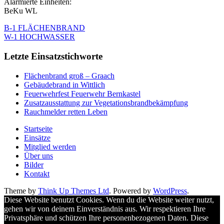
Alarmierte Einheiten:
BeKu WL
B-1 FLÄCHENBRAND
W-1 HOCHWASSER
Letzte Einsatzstichworte
Flächenbrand groß – Graach
Gebäudebrand in Wittlich
Feuerwehrfest Feuerwehr Bernkastel
Zusatzausstattung zur Vegetationsbrandbekämpfung
Rauchmelder retten Leben
Startseite
Einsätze
Mitglied werden
Über uns
Bilder
Kontakt
Theme by
Think Up Themes Ltd
. Powered by
WordPress
.
Diese Website benutzt Cookies. Wenn du die Website weiter nutzt,
gehen wir von deinem Einverständnis aus. Wir respektieren Ihre
Privatsphäre und schützen Ihre personenbezogenen Daten. Diese