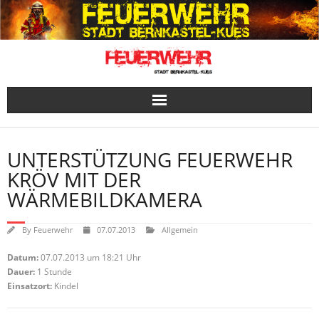
Skip
to
content
UNTERSTÜTZUNG FEUERWEHR
KRÖV MIT DER
WÄRMEBILDKAMERA
By
Feuerwehr
07.07.2013
Allgemein
Datum:
07.07.2013 um 18:21 Uhr
Dauer:
1 Stunde
Einsatzort:
Kindel