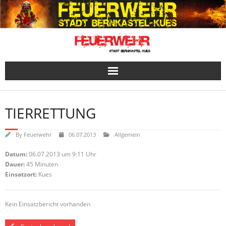
Skip
to
content
TIERRETTUNG
By
Feuerwehr
06.07.2013
Allgemein
Datum:
06.07.2013 um 9:11 Uhr
Dauer:
45 Minuten
Einsatzort:
Kues
Kein Einsatzbericht vorhanden