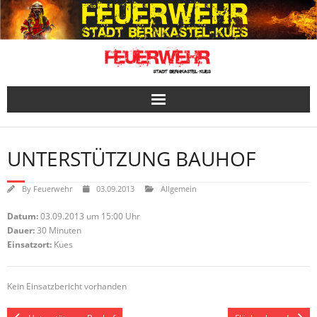
Skip
to
content
UNTERSTÜTZUNG BAUHOF
By
Feuerwehr
03.09.2013
Allgemein
Datum:
03.09.2013 um 15:00 Uhr
Dauer:
30 Minuten
Einsatzort:
Kues
Kein Einsatzbericht vorhanden