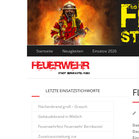
Skip
to
content
Startseite
Neuigkeiten
Einsätze 2026
F
LETZTE EINSATZSTICHWORTE
Flächenbrand groß – Graach
Gebäudebrand in Wittlich
Da
Feuerwehrfest Feuerwehr Bernkastel
Dau
Zusatzausstattung zur
Ein