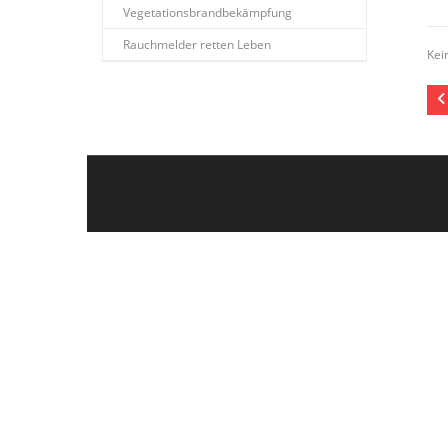
Vegetationsbrandbekämpfung
Rauchmelder retten Leben
Kei