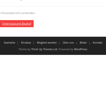
n Einsatzbericht vorhanden
Unterstützung Bauhof
Startseite
Einsätze
Mitglied werden
Über uns
Bilder
Kontakt
Theme by
Think Up Themes Ltd
. Powered by
WordPress
.