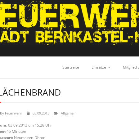
Startseite
Einsätze
Mitglied
LÄCHENBRAND
By
Feuerwehr
03.09.2013
Allgemein
tum:
03.09.2013 um 15:28 Uhr
er:
45 Minuten
satzort:
Neumagen-Dhron