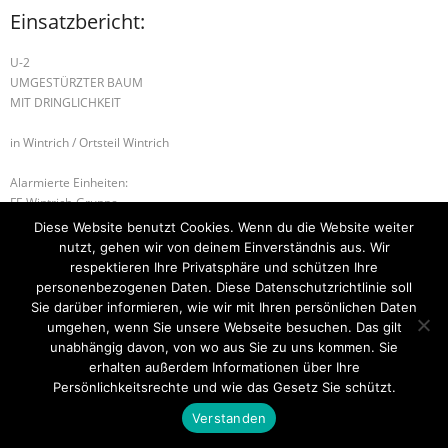
Einsatzbericht:
U-2
UMGESTÜRZTER BAUM
MIT DRINGLICHKEIT
in Wintrich / Ortsteil Wintrich
Alarmierte Einheiten:
FF-Wintrich-Gruppe
BeKu WL
Diese Website benutzt Cookies. Wenn du die Website weiter
nutzt, gehen wir von deinem Einverständnis aus. Wir
W-1 HOCHWASSER
W-1 HOCHWASSER
respektieren Ihre Privatsphäre und schützen Ihre
personenbezogenen Daten. Diese Datenschutzrichtlinie soll
Sie darüber informieren, wie wir mit Ihren persönlichen Daten
umgehen, wenn Sie unsere Webseite besuchen. Das gilt
unabhängig davon, von wo aus Sie zu uns kommen. Sie
Startseite
Einsätze
Mitglied werden
Über uns
Bilder
Kontakt
erhalten außerdem Informationen über Ihre
Persönlichkeitsrechte und wie das Gesetz Sie schützt.
Theme by
Think Up Themes Ltd
. Powered by
WordPress
.
Verstanden