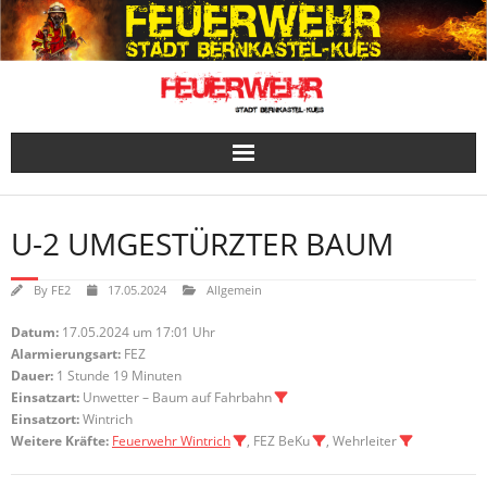
Skip
to
content
U-2 UMGESTÜRZTER BAUM
By
FE2
17.05.2024
Allgemein
Datum:
17.05.2024 um 17:01 Uhr
Alarmierungsart:
FEZ
Dauer:
1 Stunde 19 Minuten
Einsatzart:
Unwetter – Baum auf Fahrbahn
Einsatzort:
Wintrich
Weitere Kräfte:
Feuerwehr Wintrich
, FEZ BeKu
, Wehrleiter