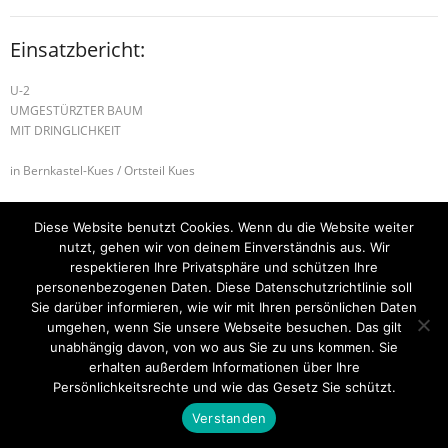
Einsatzbericht:
U-2
UMGESTÜRZTER BAUM
MIT DRINGLICHKEIT
in Bernkastel-Kues / Ortsteil Kues
Alarmierte Einheiten:
Diese Website benutzt Cookies. Wenn du die Website weiter
BeKu WL
nutzt, gehen wir von deinem Einverständnis aus. Wir
respektieren Ihre Privatsphäre und schützen Ihre
B-2 BRANDMELDEANLAGE
B-2 BRANDMELDEANLAGE
personenbezogenen Daten. Diese Datenschutzrichtlinie soll
Sie darüber informieren, wie wir mit Ihren persönlichen Daten
umgehen, wenn Sie unsere Webseite besuchen. Das gilt
unabhängig davon, von wo aus Sie zu uns kommen. Sie
Startseite
Einsätze
Mitglied werden
Über uns
Bilder
erhalten außerdem Informationen über Ihre
Kontakt
Persönlichkeitsrechte und wie das Gesetz Sie schützt.
Theme by
Think Up Themes Ltd
. Powered by
WordPress
.
Verstanden