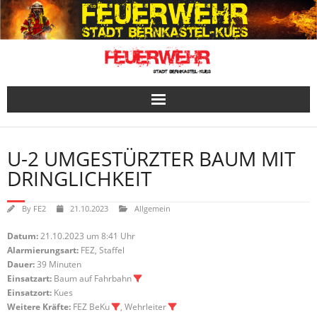
Skip
to
content
U-2 UMGESTÜRZTER BAUM MIT
DRINGLICHKEIT
By
FE2
21.10.2023
Allgemein
Datum:
21.10.2023 um 8:41 Uhr
Alarmierungsart:
FEZ, Staffel
Dauer:
39 Minuten
Einsatzart:
Baum auf Fahrbahn
Einsatzort:
Kues
Weitere Kräfte:
FEZ BeKu
, Wehrleiter