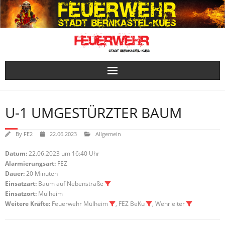
Skip
to
content
U-1 UMGESTÜRZTER BAUM
By
FE2
22.06.2023
Allgemein
Datum:
22.06.2023 um 16:40 Uhr
Alarmierungsart:
FEZ
Dauer:
20 Minuten
Einsatzart:
Baum auf Nebenstraße
Einsatzort:
Mülheim
Weitere Kräfte:
Feuerwehr Mülheim
, FEZ BeKu
, Wehrleiter