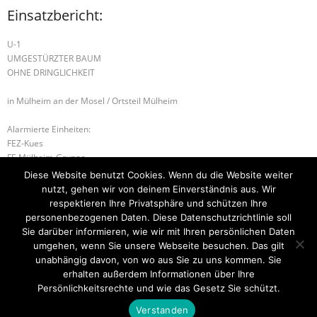
Einsatzbericht:
U-1
UMGESTÜRZTER BAUM
OHNE DRINGLICHKEIT
in Mülheim an der Mosel / Ortsteil Mülheim
Alarmierte Einheiten:
FEZ-Kues
FF-Mülheim-Gruppe
WL-Bernkastel-Kues
Diese Website benutzt Cookies. Wenn du die Website weiter
nutzt, gehen wir von deinem Einverständnis aus. Wir
B-1 RAUCHENTWICKLUNG IM FREIEN
respektieren Ihre Privatsphäre und schützen Ihre
personenbezogenen Daten. Diese Datenschutzrichtlinie soll
U-1 ABGEBROCHENER AST
Sie darüber informieren, wie wir mit Ihren persönlichen Daten
umgehen, wenn Sie unsere Webseite besuchen. Das gilt
unabhängig davon, von wo aus Sie zu uns kommen. Sie
erhalten außerdem Informationen über Ihre
Startseite
Einsätze
Mitglied werden
Über uns
Bilder
Persönlichkeitsrechte und wie das Gesetz Sie schützt.
Kontakt
Verstanden
Theme by
Think Up Themes Ltd
. Powered by
WordPress
.