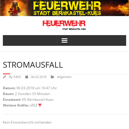
Skip
to
content
STROMAUSFALL
By
PAFE
06.03.2018
Allgemein
Datum:
06.03.2018 um 16:47 Uhr
Dauer:
2 Stunden 33 Minuten
Einsatzort:
VG Bernkastel-Kues
Weitere Kräfte:
oFEZ
Kein Einsatzbericht vorhanden