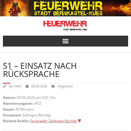
Skip
to
content
S1 – EINSATZ NACH
RÜCKSPRACHE
By
PAFE
09.09.2020
Allgemein
Datum:
09.09.2020 um 4:01 Uhr
Alarmierungsart:
oFEZ
Dauer:
49 Minuten
Einsatzort:
Zeltingen-Rachtig
Weitere Kräfte:
Feuerwehr Zeltingen-Rachtig