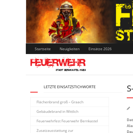
Skip
to
content
Startseite
Neuigkeiten
Einsätze 2026
S
LETZTE EINSATZSTICHWORTE
Flächenbrand groß – Graach
Gebäudebrand in Wittlich
Da
Feuerwehrfest Feuerwehr Bernkastel
Ala
Zusatzausstattung zur
Dau