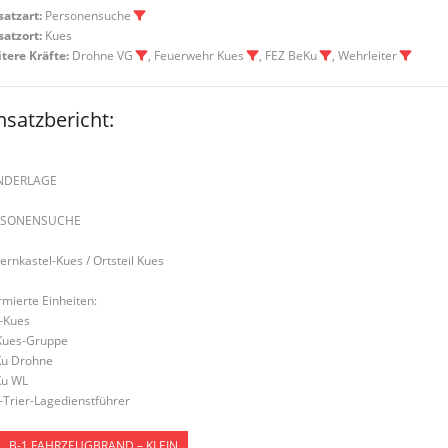
satzart:
Personensuche
satzort:
Kues
tere Kräfte:
Drohne VG
, Feuerwehr Kues
, FEZ BeKu
, Wehrleiter
nsatzbericht:
NDERLAGE
RSONENSUCHE
Bernkastel-Kues / Ortsteil Kues
rmierte Einheiten:
-Kues
Kues-Gruppe
u Drohne
u WL
S-Trier-Lagedienstführer
B-1 FAHRZEUGBRAND – KLEIN