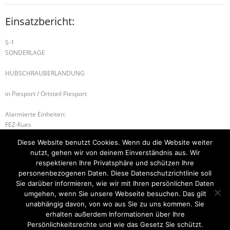
Einsatzbericht:
S-1
SONDERLAGE
HUBSCHRAUBERLANDUNG
in Piesport / Ortsteil Piesport
Alarmierte Einheiten:
FEZ-Kues
FF-Neumagen-Dhron-Gruppe
Diese Website benutzt Cookies. Wenn du die Website weiter
FF-Piesport-Gruppe
nutzt, gehen wir von deinem Einverständnis aus. Wir
BeKu WL
respektieren Ihre Privatsphäre und schützen Ihre
personenbezogenen Daten. Diese Datenschutzrichtlinie soll
H-2 TÜR ÖFFNEN DRINGEND
B-2 KAMINBRAND
Sie darüber informieren, wie wir mit Ihren persönlichen Daten
umgehen, wenn Sie unsere Webseite besuchen. Das gilt
unabhängig davon, von wo aus Sie zu uns kommen. Sie
erhalten außerdem Informationen über Ihre
Startseite
Einsätze
Mitglied werden
Über uns
Bilder
Persönlichkeitsrechte und wie das Gesetz Sie schützt.
Kontakt