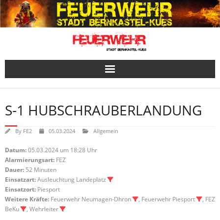
Skip
to
content
S-1 HUBSCHRAUBERLANDUNG
By
FE2
05.03.2024
Allgemein
Datum:
05.03.2024 um 18:28 Uhr
Alarmierungsart:
FEZ
Dauer:
52 Minuten
Einsatzart:
Ausleuchtung Landeplatz
Einsatzort:
Piesport
Weitere Kräfte:
Feuerwehr Neumagen-Dhron
, Feuerwehr Piesport
, FEZ
BeKu
, Wehrleiter