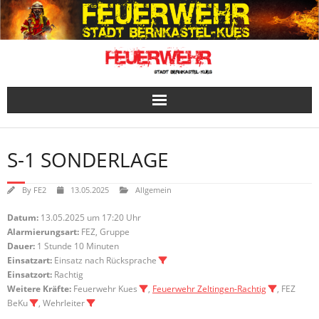
Skip
to
content
S-1 SONDERLAGE
By
FE2
13.05.2025
Allgemein
Datum:
13.05.2025 um 17:20 Uhr
Alarmierungsart:
FEZ, Gruppe
Dauer:
1 Stunde 10 Minuten
Einsatzart:
Einsatz nach Rücksprache
Einsatzort:
Rachtig
Weitere Kräfte:
Feuerwehr Kues
,
Feuerwehr Zeltingen-Rachtig
, FEZ
BeKu
, Wehrleiter