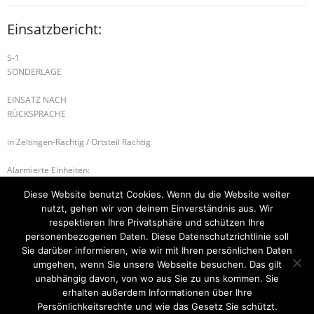
Einsatzbericht:
S-1
SONDERLAGE
EINSATZ NACH
RÜCKSPRACHE
in Zeltingen-Rachtig / Ortsteil Rachtig
Alarmierte Einheiten:
FEZ-Kues
Diese Website benutzt Cookies. Wenn du die Website weiter
FF-Zeltingen-Rachtig-Gruppe
nutzt, gehen wir von deinem Einverständnis aus. Wir
BeKu WL
respektieren Ihre Privatsphäre und schützen Ihre
personenbezogenen Daten. Diese Datenschutzrichtlinie soll
H-2 PERSON IN ZWANGSLAGE
H-3 HÖHEN-, TIEFENRETTUNG
Sie darüber informieren, wie wir mit Ihren persönlichen Daten
umgehen, wenn Sie unsere Webseite besuchen. Das gilt
unabhängig davon, von wo aus Sie zu uns kommen. Sie
erhalten außerdem Informationen über Ihre
Startseite
Einsätze
Mitglied werden
Über uns
Bilder
Persönlichkeitsrechte und wie das Gesetz Sie schützt.
Kontakt