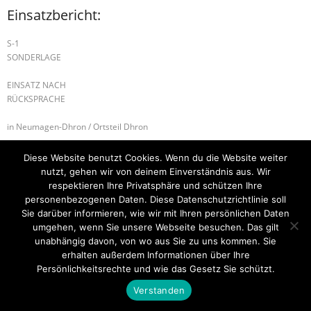
Einsatzbericht:
S-1
SONDERLAGE
EINSATZ NACH
RÜCKSPRACHE
in Neumagen-Dhron / Ortsteil Dhron
B-2 NEBENGEBÄUDEBRAND
B-1 MÜLLBRAND
Diese Website benutzt Cookies. Wenn du die Website weiter
nutzt, gehen wir von deinem Einverständnis aus. Wir
respektieren Ihre Privatsphäre und schützen Ihre
personenbezogenen Daten. Diese Datenschutzrichtlinie soll
Sie darüber informieren, wie wir mit Ihren persönlichen Daten
Startseite
Einsätze
Mitglied werden
Über uns
Bilder
umgehen, wenn Sie unsere Webseite besuchen. Das gilt
Kontakt
unabhängig davon, von wo aus Sie zu uns kommen. Sie
erhalten außerdem Informationen über Ihre
Theme by
Think Up Themes Ltd
. Powered by
WordPress
.
Persönlichkeitsrechte und wie das Gesetz Sie schützt.
Verstanden