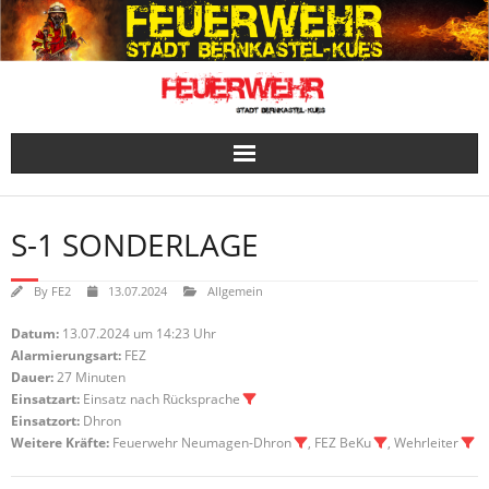
Skip
to
content
S-1 SONDERLAGE
By
FE2
13.07.2024
Allgemein
Datum:
13.07.2024 um 14:23 Uhr
Alarmierungsart:
FEZ
Dauer:
27 Minuten
Einsatzart:
Einsatz nach Rücksprache
Einsatzort:
Dhron
Weitere Kräfte:
Feuerwehr Neumagen-Dhron
, FEZ BeKu
, Wehrleiter