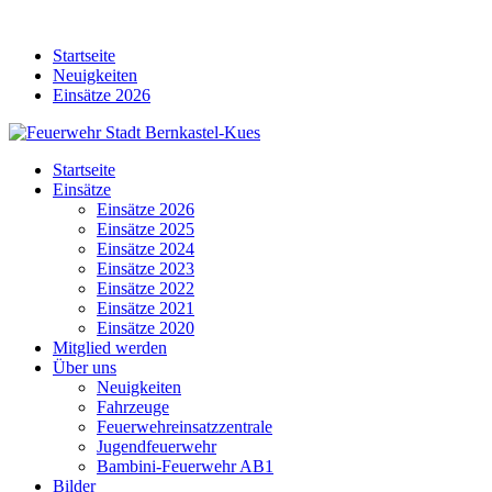
Skip
to
Startseite
content
Neuigkeiten
Einsätze 2026
Startseite
Einsätze
Einsätze 2026
Einsätze 2025
Einsätze 2024
Einsätze 2023
Einsätze 2022
Einsätze 2021
Einsätze 2020
Mitglied werden
Über uns
Neuigkeiten
Fahrzeuge
Feuerwehreinsatzzentrale
Jugendfeuerwehr
Bambini-Feuerwehr AB1
Bilder