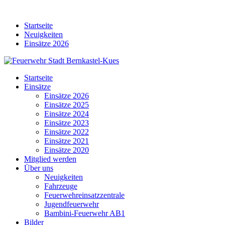
Skip
to
Startseite
content
Neuigkeiten
Einsätze 2026
Startseite
Einsätze
Einsätze 2026
Einsätze 2025
Einsätze 2024
Einsätze 2023
Einsätze 2022
Einsätze 2021
Einsätze 2020
Mitglied werden
Über uns
Neuigkeiten
Fahrzeuge
Feuerwehreinsatzzentrale
Jugendfeuerwehr
Bambini-Feuerwehr AB1
Bilder