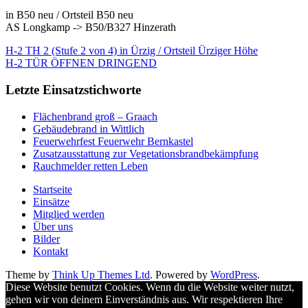
in B50 neu / Ortsteil B50 neu
AS Longkamp -> B50/B327 Hinzerath
H-2 TH 2 (Stufe 2 von 4) in Ürzig / Ortsteil Ürziger Höhe
H-2 TÜR ÖFFNEN DRINGEND
Letzte Einsatzstichworte
Flächenbrand groß – Graach
Gebäudebrand in Wittlich
Feuerwehrfest Feuerwehr Bernkastel
Zusatzausstattung zur Vegetationsbrandbekämpfung
Rauchmelder retten Leben
Startseite
Einsätze
Mitglied werden
Über uns
Bilder
Kontakt
Theme by
Think Up Themes Ltd
. Powered by
WordPress
.
Diese Website benutzt Cookies. Wenn du die Website weiter nutzt,
gehen wir von deinem Einverständnis aus. Wir respektieren Ihre