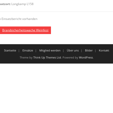
satzort:
Longkamp L158
n Einsatzbericht vorhanden
Brandsicherheitswache Weinfest
Startseite
Einsätze
Mitglied werden
Über uns
Bilder
Kontakt
Theme by
Think Up Themes Ltd
. Powered by
WordPress
.