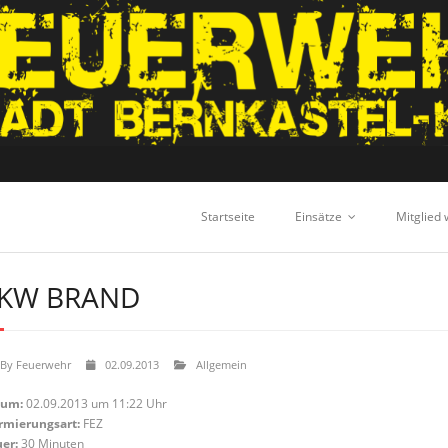
Startseite
Einsätze
Mitglied
KW BRAND
By
Feuerwehr
02.09.2013
Allgemein
tum:
02.09.2013 um 11:22 Uhr
rmierungsart:
FEZ
er:
30 Minuten