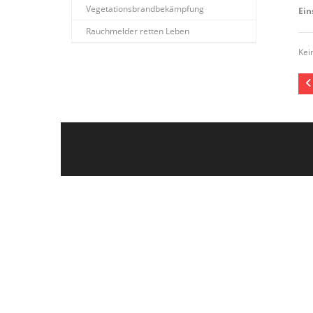
Vegetationsbrandbekämpfung
Ein
Rauchmelder retten Leben
Kei