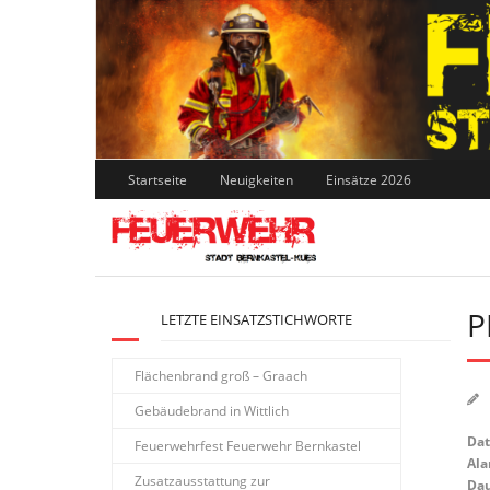
Skip
to
content
Startseite
Neuigkeiten
Einsätze 2026
P
LETZTE EINSATZSTICHWORTE
Flächenbrand groß – Graach
Gebäudebrand in Wittlich
Da
Feuerwehrfest Feuerwehr Bernkastel
Ala
Zusatzausstattung zur
Dau