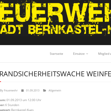
Startseite
Einsätze
Mitglied
RANDSICHERHEITSWACHE WEINFE
By
Feuerwehr
01.09.2013
Allgemein
tum:
01.09.2013 um 12:00 Uhr
er:
6 Stunden
satzort:
Bernkastel-Kues