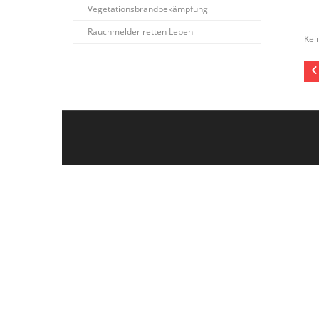
Vegetationsbrandbekämpfung
Rauchmelder retten Leben
Kei