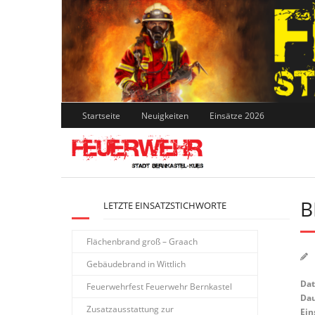
Skip
to
content
Startseite
Neuigkeiten
Einsätze 2026
B
LETZTE EINSATZSTICHWORTE
Flächenbrand groß – Graach
Gebäudebrand in Wittlich
Da
Feuerwehrfest Feuerwehr Bernkastel
Dau
Zusatzausstattung zur
Ein