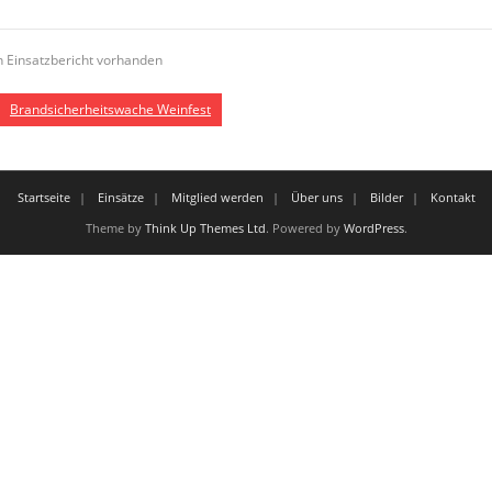
n Einsatzbericht vorhanden
Brandsicherheitswache Weinfest
Startseite
Einsätze
Mitglied werden
Über uns
Bilder
Kontakt
Theme by
Think Up Themes Ltd
. Powered by
WordPress
.