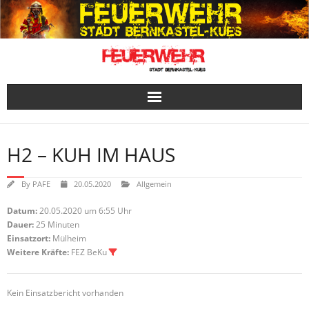
Skip
to
content
H2 – KUH IM HAUS
By
PAFE
20.05.2020
Allgemein
Datum:
20.05.2020 um 6:55 Uhr
Dauer:
25 Minuten
Einsatzort:
Mülheim
Weitere Kräfte:
FEZ BeKu
Kein Einsatzbericht vorhanden