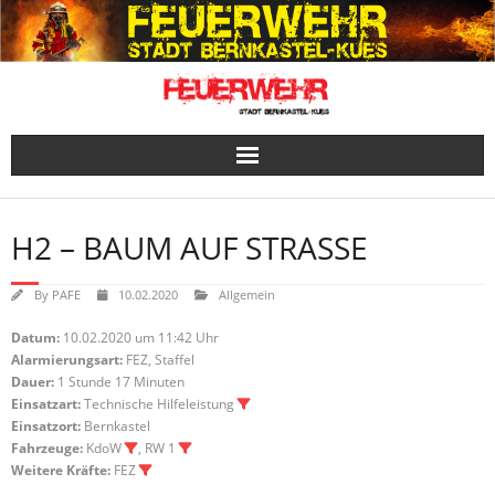
Skip
to
content
H2 – BAUM AUF STRASSE
By
PAFE
10.02.2020
Allgemein
Datum:
10.02.2020 um 11:42 Uhr
Alarmierungsart:
FEZ, Staffel
Dauer:
1 Stunde 17 Minuten
Einsatzart:
Technische Hilfeleistung
Einsatzort:
Bernkastel
Fahrzeuge:
KdoW
, RW 1
Weitere Kräfte:
FEZ