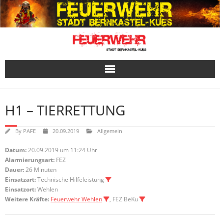
Skip
to
content
H1 – TIERRETTUNG
By
PAFE
20.09.2019
Allgemein
Datum:
20.09.2019 um 11:24 Uhr
Alarmierungsart:
FEZ
Dauer:
26 Minuten
Einsatzart:
Technische Hilfeleistung
Einsatzort:
Wehlen
Weitere Kräfte:
Feuerwehr Wehlen
, FEZ BeKu