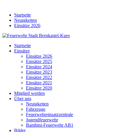
Skip
to
Startseite
content
Neuigkeiten
Einsätze 2026
Startseite
Einsätze
Einsätze 2026
Einsätze 2025
Einsätze 2024
Einsätze 2023
Einsätze 2022
Einsätze 2021
Einsätze 2020
Mitglied werden
Über uns
Neuigkeiten
Fahrzeuge
Feuerwehreinsatzzentrale
Jugendfeuerwehr
Bambini-Feuerwehr AB1
Bilder