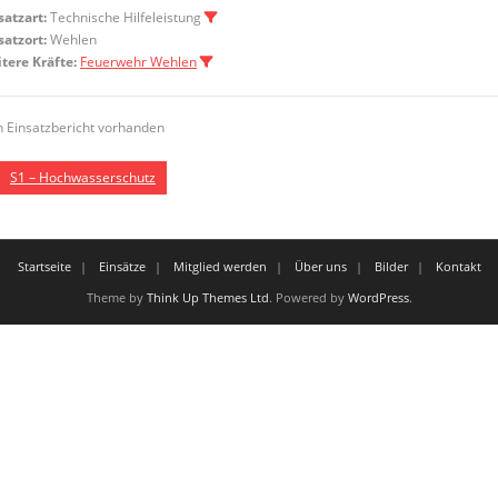
satzart:
Technische Hilfeleistung
satzort:
Wehlen
tere Kräfte:
Feuerwehr Wehlen
n Einsatzbericht vorhanden
S1 – Hochwasserschutz
Startseite
Einsätze
Mitglied werden
Über uns
Bilder
Kontakt
Theme by
Think Up Themes Ltd
. Powered by
WordPress
.