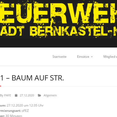
Startseite
Einsätze
Mitglied
1 – BAUM AUF STR.
By
PAFE
27.12.2020
Allgemein
tum:
27.12.2020 um 12:35 Uhr
rmierungsart:
oFEZ
er:
30 Minuten