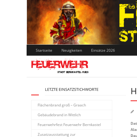
Skip
to
content
Startseite
Neuigkeiten
Einsätze 2026
H
LETZTE EINSATZSTICHWORTE
Flächenbrand groß – Graach
Gebäudebrand in Wittlich
Da
Feuerwehrfest Feuerwehr Bernkastel
Ala
Zusatzausstattung zur
Dau