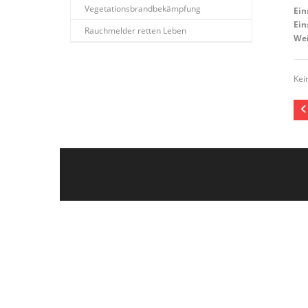
Vegetationsbrandbekämpfung
Ein
Ein
Rauchmelder retten Leben
Wei
Kei