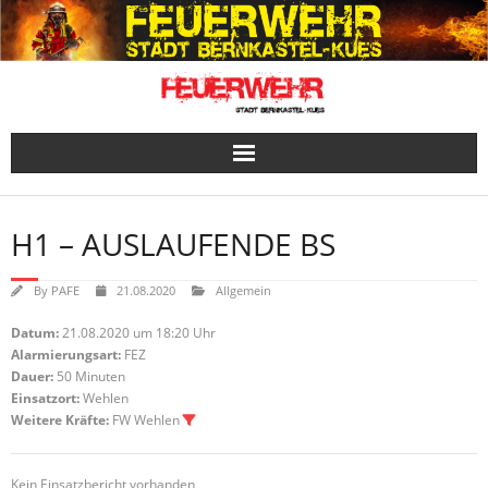
Skip
to
content
H1 – AUSLAUFENDE BS
By
PAFE
21.08.2020
Allgemein
Datum:
21.08.2020 um 18:20 Uhr
Alarmierungsart:
FEZ
Dauer:
50 Minuten
Einsatzort:
Wehlen
Weitere Kräfte:
FW Wehlen
Kein Einsatzbericht vorhanden