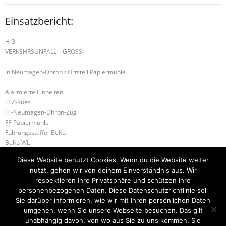
Einsatzbericht:
H-3
VERKEHRSUNFALL – GROSS
in Neumagen-Dhron / Ortsteil Papiermühle
Alarmierte Einheiten:
FEZ-Kues
FF-Neumagen-Dhron-Zug
FF-Papiermühle
Führungsstaffel-BeKu
BeKu WL
FF-Thalfang
Diese Website benutzt Cookies. Wenn du die Website weiter
BKI (LK BKS-WIL)
nutzt, gehen wir von deinem Einverständnis aus. Wir
ILtS-Trier-Lagedienstführer
respektieren Ihre Privatsphäre und schützen Ihre
personenbezogenen Daten. Diese Datenschutzrichtlinie soll
G-1 AUSLAUFENDE BETRIEBSSTOFFE
D1.02 – Absicherung
Sie darüber informieren, wie wir mit Ihren persönlichen Daten
umgehen, wenn Sie unsere Webseite besuchen. Das gilt
unabhängig davon, von wo aus Sie zu uns kommen. Sie