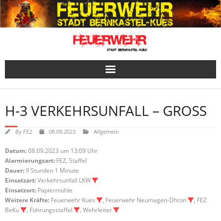
Skip
to
content
H-3 VERKEHRSUNFALL – GROSS
By
FE2
08.09.2023
Allgemein
Datum:
08.09.2023 um 13:09 Uhr
Alarmierungsart:
FEZ, Staffel
Dauer:
9 Stunden 1 Minute
Einsatzart:
Verkehrsunfall LKW
Einsatzort:
Papiermühle
Weitere Kräfte:
Feuerwehr Kues
, Feuerwehr Neumagen-Dhron
, FEZ
BeKu
, Führungsstaffel
, Wehrleiter