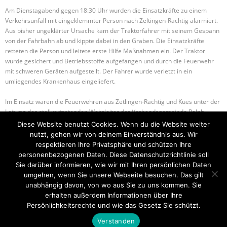
Am Dienstagabend gegen 18:30 Uhr wurden die Einsatzkräfte zu einem
Verkehrsunfall mit eingeklemmter Person nach Zeltingen-Rachtig alarmiert.
Aus bisher ungeklärter Ursache kam der Traktorfahrer mit seinem Gespann
von der Fahrbahn ab und kippte dabei in den Graben. Die Einsatzkräfte
retteten die Person und leitete erste Hilfe Maßnahmen ein. Der Traktor
wurde gesichert und Betriebsstoffe aufgefangen und durch die Feuerwehr
mit schweren Geräten
aufgestellt. Der Fahrer wurde verletzt in ein
umliegendes Krankenhaus eingeliefert.
Im Einsatz waren die Feuerwehren aus Zetlingen-Rachtig und Kues unter der
Leitung des stellvertretenden Wehrleiter der Verbandsgemeinde Ralph
Herges, die Schutzpolizei sowie der Rettungsdienst.
Diese Website benutzt Cookies. Wenn du die Website weiter
nutzt, gehen wir von deinem Einverständnis aus. Wir
respektieren Ihre Privatsphäre und schützen Ihre
B-2 FAHRZEUGBRAND
H-1 TIERRETTUNG
personenbezogenen Daten. Diese Datenschutzrichtlinie soll
Sie darüber informieren, wie wir mit Ihren persönlichen Daten
umgehen, wenn Sie unsere Webseite besuchen. Das gilt
unabhängig davon, von wo aus Sie zu uns kommen. Sie
erhalten außerdem Informationen über Ihre
Startseite
Einsätze
Mitglied werden
Über uns
Bilder
Persönlichkeitsrechte und wie das Gesetz Sie schützt.
Kontakt
Verstanden
Theme by
Think Up Themes Ltd
. Powered by
WordPress
.