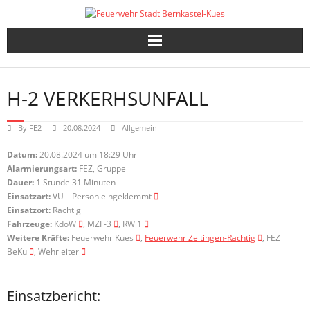
Skip
to
content
H-2 VERKERHSUNFALL
By
FE2
20.08.2024
Allgemein
Datum:
20.08.2024 um 18:29 Uhr
Alarmierungsart:
FEZ, Gruppe
Dauer:
1 Stunde 31 Minuten
Einsatzart:
VU – Person eingeklemmt
Einsatzort:
Rachtig
Fahrzeuge:
KdoW
, MZF-3
, RW 1
Weitere Kräfte:
Feuerwehr Kues
,
Feuerwehr Zeltingen-Rachtig
, FEZ
BeKu
, Wehrleiter
Einsatzbericht: